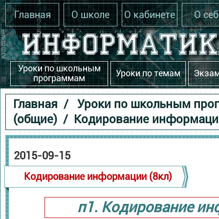
Главная
О школе
О кабинете
О себ
Уроки по школьным
Уроки по темам
Экза
программам
Главная
/
Уроки по школьным про
(общие)
/ Кодирование информации
2015-09-15
Кодирование информации (8кл)
п1. Кодирование и