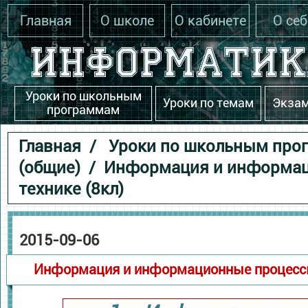
Главная
О школе
О кабинете
О себ
Уроки по школьным
Уроки по темам
Экза
программам
Главная
/
Уроки по школьным про
(общие)
/ Информация и информац
технике (8кл)
2015-09-06
Информация и информационные процессы 