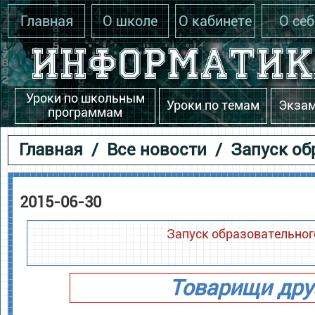
Главная
О школе
О кабинете
О себ
Уроки по школьным
Уроки по темам
Экза
программам
Главная
/
Все новости
/ Запуск об
2015-06-30
Запуск образовательног
Товарищи дру