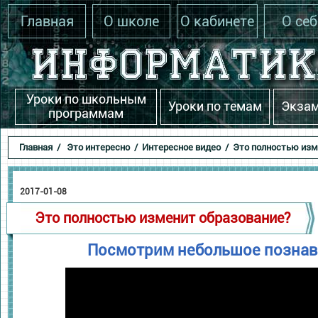
Главная
О школе
О кабинете
О себ
Уроки по школьным
Уроки по темам
Экза
программам
Главная
/
Это интересно
/
Интересное видео
/ Это полностью изм
2017-01-08
Это полностью изменит образование?
Посмотрим небольшое познав