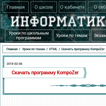
Главная
О школе
О кабинете
О себ
Уроки по школьным
Уроки по темам
Экза
программам
Главная
/
Уроки по темам
/
HTML
/ Скачать программу KompoZer
2019-02-06
Скачать программу KompoZer